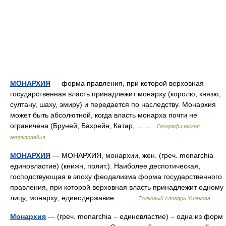
МОНАРХИЯ
— форма правления, при которой верховная
государственная власть принадлежит монарху (королю, князю,
султану, шаху, эмиру) и передается по наследству. Монархия
может быть абсолютной, когда власть монарха почти не
ограничена (Бруней, Бахрейн, Катар,… …
Географическая
энциклопедия
МОНАРХИЯ
— МОНАРХИЯ, монархии, жен. (греч. monarchia
единовластие) (книжн, полит.). Наиболее деспотическая,
господствующая в эпоху феодализма форма государственного
правления, при которой верховная власть принадлежит одному
лицу, монарху; единодержавие.… …
Толковый словарь Ушакова
Монархия
— (греч. monarchia – единовластие) – одна из форм