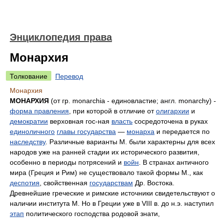
Энциклопедия права
Монархия
Толкование
Перевод
Монархия
МОНАРХИЯ
(от гр. monarchia - единовластие; англ. monarchy) -
форма правления
, при которой в отличие от
олигархии
и
демократии
верховная гос-ная
власть
сосредоточена в руках
единоличного
главы государства
—
монарха
и передается по
наследству
. Различные варианты М. были характерны для всех
народов уже на ранней стадии их исторического развития,
особенно в периоды потрясений и
войн
. В странах античного
мира (Греция и Рим) не существовало такой формы М., как
деспотия
, свойственная
государствам
Др. Востока.
Древнейшие греческие и римские источники свидетельствуют о
наличии института М. Но в Греции уже в VIII в. до н.э. наступил
этап
политического господства родовой знати,