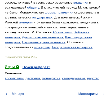
сосредоточившей в своих руках земельные
владения
и
возглавившей
общину
. В классический период М. как таковой
не было. Монархическая
форма правления
существовала в
эллинистических
государствах
. Для политической жизни
Римской
империи
и Византии была характерна тенденция к
превращению имевшейся там системы управления в
наследственную М. См. также
Абсолютизм
;
Выборная
монархия
;
Дуалистическая монархия
;
Конституционная
монархия
;
Парламентарная монархия
; Сословно-
представительная
монархия
;
Теократическая монархия
.
Энциклопедия права
.
2015
.
Игры ⚽
Нужен реферат?
Синонимы
:
абсолютизм
,
деспотия
,
монократия
,
самодержавие
,
царство
Монарх
Монетаризм