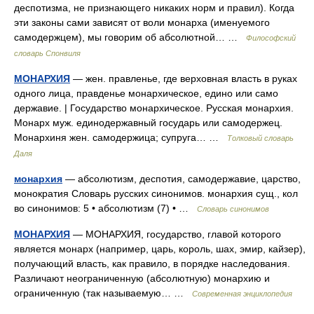
деспотизма, не признающего никаких норм и правил). Когда
эти законы сами зависят от воли монарха (именуемого
самодержцем), мы говорим об абсолютной… …
Философский
словарь Спонвиля
МОНАРХИЯ
— жен. правленье, где верховная власть в руках
одного лица, правденье монархическое, едино или само
державие. | Государство монархическое. Русская монархия.
Монарх муж. единодержавный государь или самодержец.
Монархиня жен. самодержица; супруга… …
Толковый словарь
Даля
монархия
— абсолютизм, деспотия, самодержавие, царство,
монократия Словарь русских синонимов. монархия сущ., кол
во синонимов: 5 • абсолютизм (7) • …
Словарь синонимов
МОНАРХИЯ
— МОНАРХИЯ, государство, главой которого
является монарх (например, царь, король, шах, эмир, кайзер),
получающий власть, как правило, в порядке наследования.
Различают неограниченную (абсолютную) монархию и
ограниченную (так называемую… …
Современная энциклопедия